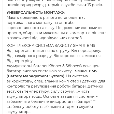
циклів заряд-розряд, термін служби сягає 15 років.
УНІВЕРСАЛЬНІСТЬ МОНТАЖУ
:
Мають можливість різного встановлення:
вертикального монтажу на стіні або
горизонтального на візку. Це дозволяє економити
простір, обираючи максимально комфортне рішення
в залежності від індивідуальних потреб.
КОМПЛЕКСНА СИСТЕМА ЗАХИСТУ SMART BMS
Від перенавантаження по струму: Від перезаряду:
Від надмірного розряду: Від короткого замикання:
Від перегріву:
Акумуляторні батареї Könner & Söhnen® оснащені
багаторівневою системою захисту -
SMART BMS
(Battery Management System).
Ця система
використовує спеціальний комп’ютер і датчики для
контролю та регулювання роботи батареї. Датчики
тестують температуру, силу струму, ємність
акумулятора тощо. Основне завдання системи –
забезпечити безпечне використання батареї, її
стабільну роботу та збільшити термін служби
акумулятора.