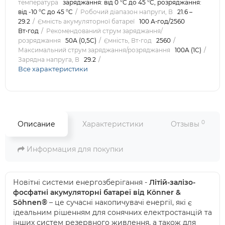
температура
заряджання: від 0 °C до 45 °C, розряджання:
від -10 °C до 45 °C
Робочий діапазон напруги, В
21.6 –
29.2
Ємність акумуляторної батареї
100 А⋅год/2560
Вт⋅год
Рекомендований струм заряджання/
розряджання
50А (0,5C)
Ємність, Вт⋅год
2560
Максимальний струм заряджання/розряджання
100A (1С)
Зарядна напруга, В
29.2
Все характеристики
0
Описание
Характеристики
Отзывы
Информация для покупки
Новітні системи енергозберігання -
Літій-залізо-
фосфатні акумуляторні батареї від Könner &
Söhnen®
– це сучасні накопичувачі енергії, які є
ідеальним рішенням для сонячних електростанцій та
інших систем резервного живлення, а також для