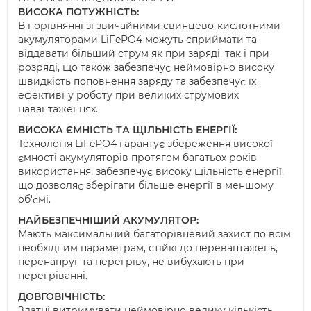
ВИСОКА ПОТУЖНІСТЬ
:
В порівнянні зі звичайними свинцево-кислотними
акумуляторами LiFePO4 можуть сприймати та
віддавати більший струм як при заряді, так і при
розряді, що також забезпечує неймовірно високу
швидкість поповнення заряду та забезпечує їх
ефективну роботу при великих струмових
навантаженнях.
ВИСОКА ЄМНІСТЬ ТА ЩІЛЬНІСТЬ ЕНЕРГІЇ
:
Технологія LiFePO4 гарантує збереження високої
ємності акумуляторів протягом багатьох років
використання, забезпечує високу щільність енергії,
що дозволяє зберігати більше енергії в меншому
об'ємі.
НАЙБЕЗПЕЧНІШИЙ АКУМУЛЯТОР
:
Мають максимальний багаторівневий захист по всім
необхідним параметрам, стійкі до перевантажень,
перенапруг та перегріву, не вибухають при
перегріванні.
ДОВГОВІЧНІСТЬ
:
Здатні витримувати неймовірно велику кількість