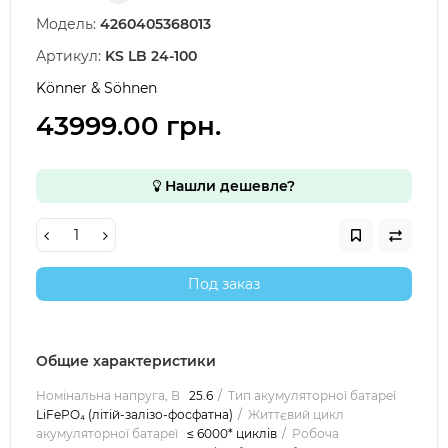
Модель:
4260405368013
Артикул:
KS LB 24-100
Könner & Söhnen
43999.00 грн.
Нашли дешевле?
Под заказ
Общие характеристики
Номінальна напруга, В
25.6
Тип акумуляторної батареї
LiFePO₄ (літій-залізо-фосфатна)
Життєвий цикл
акумуляторної батареї
≤ 6000* циклів
Робоча