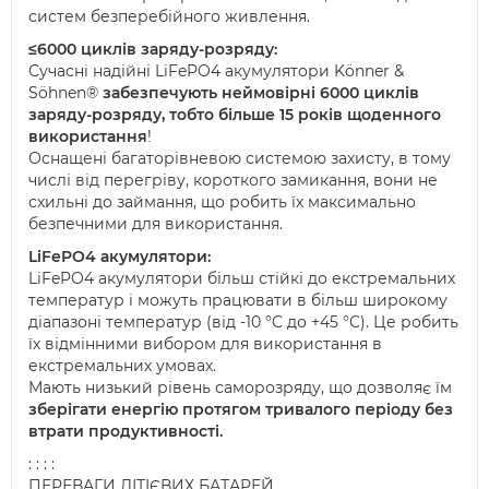
систем безперебійного живлення.
≤6000 циклів заряду-розряду
:
Сучасні надійні LiFePO4 акумулятори Könner &
Söhnen®
забезпечують неймовірні 6000 циклів
заряду-розряду, тобто більше 15 років щоденного
використання
!
Оснащені багаторівневою системою захисту, в тому
числі від перегріву, короткого замикання, вони не
схильні до займання, що робить їх максимально
безпечними для використання.
LiFePO4 акумулятори
:
LiFePO4 акумулятори більш стійкі до екстремальних
температур і можуть працювати в більш широкому
діапазоні температур (від -10 °C до +45 °C). Це робить
їх відмінними вибором для використання в
екстремальних умовах.
Мають низький рівень саморозряду, що дозволяє їм
зберігати енергію протягом тривалого періоду без
втрати продуктивності.
: : : :
ПЕРЕВАГИ ЛІТІЄВИХ БАТАРЕЙ